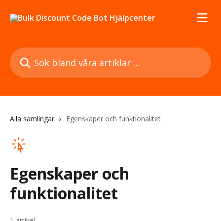
Hoppa till huvudinnehåll
Sök bland våra artiklar …
Alla samlingar
Egenskaper och funktionalitet
Egenskaper och
funktionalitet
1 artikel